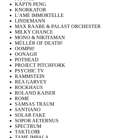
KÄPTN PENG
KNORKATOR
L’AME IMMORTELLE
LINDEMANN
MAX RAABE & PALAST ORCHESTER
MILKY CHANCE
MONO & NIKITAMAN
MÜLLÈR OF DEATH!
OOMPH!
OONAGH
POTHEAD
PROJECT PITCHFORK
PSYCHIC TV
RAMMSTEIN
REA GARVEY
ROCKHAUS
ROLAND KAISER
ROME
SAMSAS TRAUM
SANTIANO
SOLAR FAKE
SOPOR AETERNUS
SPECTRUM
TAKTLO$$
TAME IMPALA