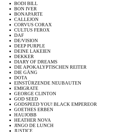
BODI BILL
BON IVER
BONAPARTE
CALLEJON
CORVUS CORAX
CULTUS FEROX
DAF
DE/VISION
DEEP PURPLE
DEINE LAKEIEN
DEKKER
DIARY OF DREAMS
DIE APOKALYPTISCHEN REITER
DIE GÄNG
DOTA
EINSTÜRZENDE NEUBAUTEN
EMIGRATE
GEORGE CLINTON
GOD SEED
GODSPEED YOU! BLACK EMPEREOR
GOETHES ERBEN
HAUJOBB
HEATHER NOVA
JINGO DE LUNCH
JUSTICE