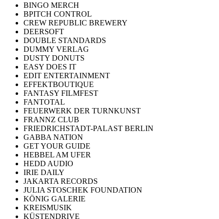
BINGO MERCH
BPITCH CONTROL
CREW REPUBLIC BREWERY
DEERSOFT
DOUBLE STANDARDS
DUMMY VERLAG
DUSTY DONUTS
EASY DOES IT
EDIT ENTERTAINMENT
EFFEKTBOUTIQUE
FANTASY FILMFEST
FANTOTAL
FEUERWERK DER TURNKUNST
FRANNZ CLUB
FRIEDRICHSTADT-PALAST BERLIN
GABBA NATION
GET YOUR GUIDE
HEBBEL AM UFER
HEDD AUDIO
IRIE DAILY
JAKARTA RECORDS
JULIA STOSCHEK FOUNDATION
KÖNIG GALERIE
KREISMUSIK
KÜSTENDRIVE